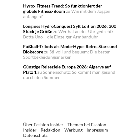
Hyrox Fitness-Trend: So funktioniert der
globale Fitness-Boom
zu
Wie mit dem Joggen
anfangen?
Longines HydroConquest Sylt Edition 2026: 300
Stück je Größe
zu
Wer hat an der Uhr gedreht?
Botta Uno – die Einzeiger Armbanduhr
Fußball-Trikots als Mode-Hype: Retro, Stars und
Blokecore
zu
Stilvoll und bequem: Die besten
Sportbekleidungsmarken
Günstige Reiseziele Europa 2026: Algarve auf
Platz 1
zu
Sonnenschutz: So kommt man gesund
durch den Sommer
Über Fashion Insider
Themen bei Fashion
Insider
Redaktion
Werbung
Impressum
Datenschutz