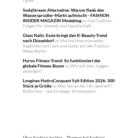
Outfit
SodaStream Alternative: Warum flav& den
Wassersprudler-Markt aufmischt - FASHION
INSIDER MAGAZIN Modeblog
zu
Fast Fashion:
Folgen für Umwelt und Gesellschaft
Glass Nails: Essie bringt den K-Beauty-Trend
nach Düsseldorf
zu
Marina Hoermanseder
begeistert mit Lack und Leder auf der Fashion
Week Berlin
Hyrox Fitness-Trend: So funktioniert der
globale Fitness-Boom
zu
Wie mit dem Joggen
anfangen?
Longines HydroConquest Sylt Edition 2026: 300
Stück je Größe
zu
Wer hat an der Uhr gedreht?
Botta Uno – die Einzeiger Armbanduhr
Über Fashion Insider
Themen bei Fashion