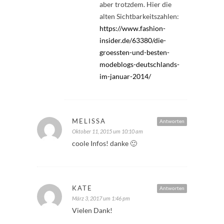
aber trotzdem. Hier die
alten Sichtbarkeitszahlen:
https://www.fashion-
insider.de/63380/die-
groessten-und-besten-
modeblogs-deutschlands-
im-januar-2014/
MELISSA
Antworten
Oktober 11, 2015 um 10:10 am
coole Infos! danke 🙂
KATE
Antworten
März 3, 2017 um 1:46 pm
Vielen Dank!