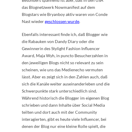
Besonders spannend ist aber, daß in den USA
das Blognetzwerk Nowmanifest auf dem
Blogstars wie Bryanboy aktiv waren von Conde
Nast wieder
geschlossen wurde
.
Ebenfalls interessant finde ich, daß Blogger wie
die Rabauken von Dandy Diary oder die
Gewinnerin des Stylight Fashion Influencer
Award, Maja Wyh, in puncto Besucherzahlen in
den jeweiligen Blogs nicht so relevant zu sein
scheinen, wie uns das Medienecho vermuten
lässt. Aber es zeigt sich in den Zahlen auch, daß
sich die Kanäle weiter auseinanderleben und die
Schwerpunkte stark unterschiedlich sind.
Während historisch die Blogger im eigenen Blog
schrieben und dann Inhalte über Social Media
teilten und dort auch mit der Community
interagierten, gibt es heute viele Influencer, bei
denen der Blog nur eine kleine Rolle spielt, die