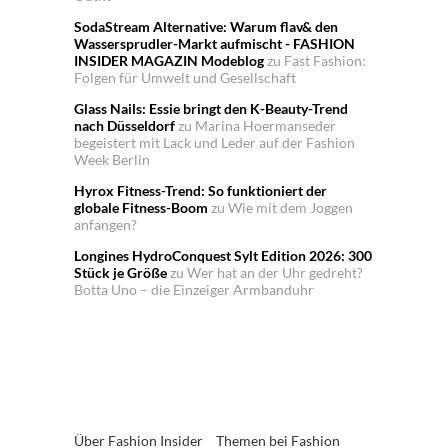
SodaStream Alternative: Warum flav& den
Wassersprudler-Markt aufmischt - FASHION
INSIDER MAGAZIN Modeblog
zu
Fast Fashion:
Folgen für Umwelt und Gesellschaft
Glass Nails: Essie bringt den K-Beauty-Trend
nach Düsseldorf
zu
Marina Hoermanseder
begeistert mit Lack und Leder auf der Fashion
Week Berlin
Hyrox Fitness-Trend: So funktioniert der
globale Fitness-Boom
zu
Wie mit dem Joggen
anfangen?
Longines HydroConquest Sylt Edition 2026: 300
Stück je Größe
zu
Wer hat an der Uhr gedreht?
Botta Uno – die Einzeiger Armbanduhr
Über Fashion Insider
Themen bei Fashion