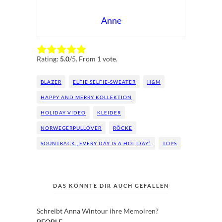
Anne
Rate this item:
Submit Rating
Rating:
5.0
/5. From 1 vote.
BLAZER
ELFIE SELFIE-SWEATER
H&M
HAPPY AND MERRY KOLLEKTION
HOLIDAY VIDEO
KLEIDER
NORWEGERPULLOVER
RÖCKE
SOUNTRACK „EVERY DAY IS A HOLIDAY“
TOPS
DAS KÖNNTE DIR AUCH GEFALLEN
Schreibt Anna Wintour ihre Memoiren?
PEOPLE