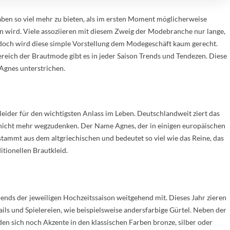
aben so viel mehr zu bieten, als im ersten Moment möglicherweise
ird. Viele assoziieren mit diesem Zweig der Modebranche nur lange,
doch wird diese simple Vorstellung dem Modegeschäft kaum gerecht.
reich der Brautmode gibt es in jeder Saison Trends und Tendezen. Diese
gnes unterstrichen.
leider für den wichtigsten Anlass im Leben. Deutschlandweit ziert das
nicht mehr wegzudenken. Der Name Agnes, der in einigen europäischen
tammt aus dem altgriechischen und bedeutet so viel wie das Reine, das
itionellen Brautkleid.
rends der jeweiligen Hochzeitssaison weitgehend mit. Dieses Jahr zieren
ails und Spielereien, wie beispielsweise andersfarbige Gürtel. Neben der
en sich noch Akzente in den klassischen Farben bronze, silber oder