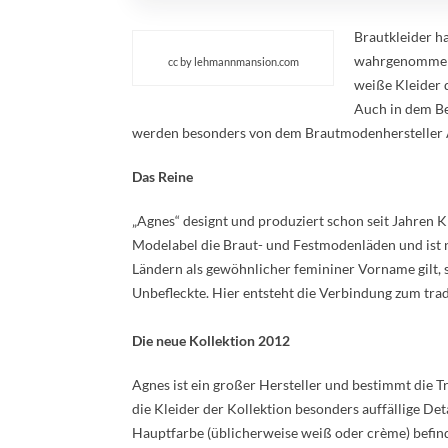
Brautkleider h
wahrgenommen w
cc by lehmannmansion.com
weiße Kleider 
Auch in dem Be
werden besonders von dem Brautmodenhersteller A
Das Reine
„Agnes“ designt und produziert schon seit Jahren K
Modelabel die Braut- und Festmodenläden und ist 
Ländern als gewöhnlicher femininer Vorname gilt, s
Unbefleckte. Hier entsteht die Verbindung zum trad
Die neue Kollektion 2012
Agnes ist ein großer Hersteller und bestimmt die T
die Kleider der Kollektion besonders auffällige Det
Hauptfarbe (üblicherweise weiß oder crème) befind