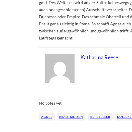
gold. Des Weiteren wird an der Spitze keineswegs g
auch hochgeschlossenen) Ausschnitt verarbeitet. Da
Duchesse oder Empire. Das schmale Oberteil und di
Braut genau richtig in Szene. So schafft Agnes auc
zwischen außergewöhnlich und gewöhnlich trifft. 
Laufstegs gemacht.
Katharina Reese
Rate this item:
Submit Rating
No votes yet.
AGNES
BRAUTMODEN
HERSTELLER
KOLLEK