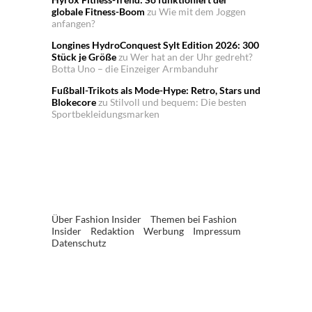
globale Fitness-Boom
zu
Wie mit dem Joggen
anfangen?
Longines HydroConquest Sylt Edition 2026: 300
Stück je Größe
zu
Wer hat an der Uhr gedreht?
Botta Uno – die Einzeiger Armbanduhr
Fußball-Trikots als Mode-Hype: Retro, Stars und
Blokecore
zu
Stilvoll und bequem: Die besten
Sportbekleidungsmarken
Über Fashion Insider
Themen bei Fashion
Insider
Redaktion
Werbung
Impressum
Datenschutz