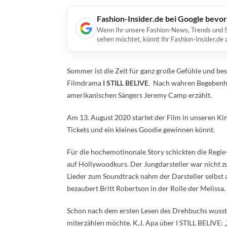
Fashion-Insider.de bei Google bevo
Wenn Ihr unsere Fashion-News, Trends und St
sehen möchtet, könnt Ihr Fashion-Insider.de
Sommer ist die Zeit für ganz große Gefühle und be
Filmdrama
I STILL BELIVE
. Nach wahren Begebenhe
amerikanischen Sängers Jeremy Camp erzählt.
Am 13. August 2020 startet der Film in unseren Kino
Tickets und ein kleines Goodie gewinnen könnt.
Für die hochemotinonale Story schickten die Regie
auf Hollywoodkurs. Der Jungdarsteller war nicht zu
Lieder zum Soundtrack nahm der Darsteller selbst 
bezaubert Britt Robertson in der Rolle der Melissa.
Schon nach dem ersten Lesen des Drehbuchs wusste 
miterzählen möchte. K.J. Apa über I STILL BELIVE: