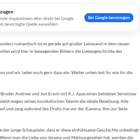
rzugen
Bei Google bevorzugen
yle-Inspirationen öfter direkt bei Google
 als bevorzugte Quelle auswählen.
sonders romantisch ist es gerade auf großer Leinwand in dem neuen
iten wird hier in bewegenden Bildern die Liebesgeschichte des
s und wir laden euch gern dazu ein. Weiter unten lest ihr wie ihr die
-Brüder Andrew und Jon Erwin mit K.J. Apas einen beliebten Serienstar
letzt wegen seines musikalischen Talents die ideale Besetzung. Alle
auf und sang während des Drehs live vor der Kamera. Ihm zur Seite
der junge Schaupieler, dass er diese einfühlsame Geschichte unbedingt
 „Wenn man die Liebe von Jeremy und Melissa gesehen hat, werden die