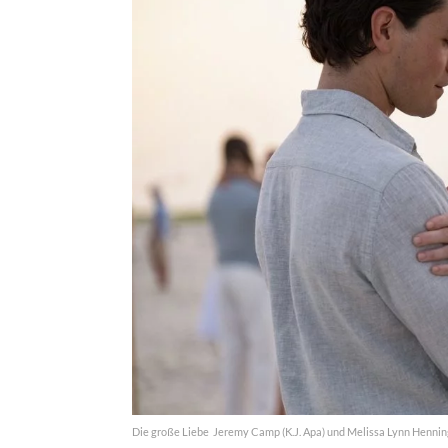
Die große Liebe  Jeremy Camp (K.J. Apa) und Melissa Lynn Henning