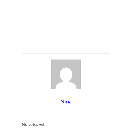
Nina
Rate this item:
Submit Rating
No votes yet.