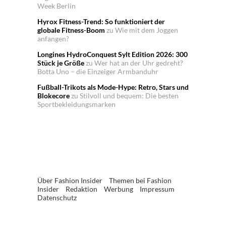
Week Berlin
Hyrox Fitness-Trend: So funktioniert der
globale Fitness-Boom
zu
Wie mit dem Joggen
anfangen?
Longines HydroConquest Sylt Edition 2026: 300
Stück je Größe
zu
Wer hat an der Uhr gedreht?
Botta Uno – die Einzeiger Armbanduhr
Fußball-Trikots als Mode-Hype: Retro, Stars und
Blokecore
zu
Stilvoll und bequem: Die besten
Sportbekleidungsmarken
Über Fashion Insider
Themen bei Fashion
Insider
Redaktion
Werbung
Impressum
Datenschutz