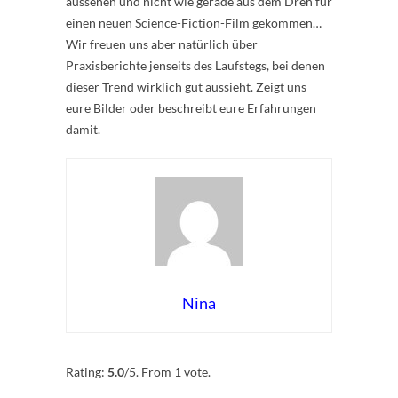
aussehen und nicht wie gerade aus dem Dreh für
einen neuen Science-Fiction-Film gekommen…
Wir freuen uns aber natürlich über
Praxisberichte jenseits des Laufstegs, bei denen
dieser Trend wirklich gut aussieht. Zeigt uns
eure Bilder oder beschreibt eure Erfahrungen
damit.
Nina
Rate this item:
Submit Rating
Rating:
5.0
/5. From 1 vote.