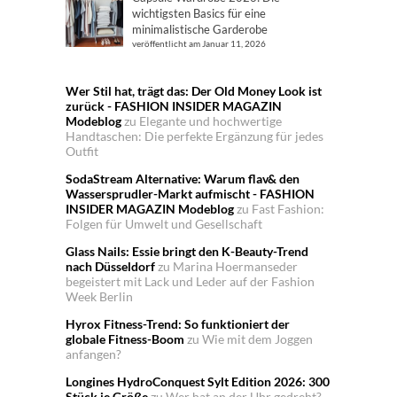
wichtigsten Basics für eine
minimalistische Garderobe
veröffentlicht am Januar 11, 2026
Wer Stil hat, trägt das: Der Old Money Look ist
zurück - FASHION INSIDER MAGAZIN
Modeblog
zu
Elegante und hochwertige
Handtaschen: Die perfekte Ergänzung für jedes
Outfit
SodaStream Alternative: Warum flav& den
Wassersprudler-Markt aufmischt - FASHION
INSIDER MAGAZIN Modeblog
zu
Fast Fashion:
Folgen für Umwelt und Gesellschaft
Glass Nails: Essie bringt den K-Beauty-Trend
nach Düsseldorf
zu
Marina Hoermanseder
begeistert mit Lack und Leder auf der Fashion
Week Berlin
Hyrox Fitness-Trend: So funktioniert der
globale Fitness-Boom
zu
Wie mit dem Joggen
anfangen?
Longines HydroConquest Sylt Edition 2026: 300
Stück je Größe
zu
Wer hat an der Uhr gedreht?