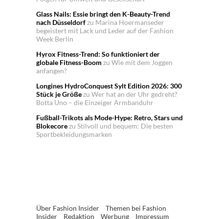
Glass Nails: Essie bringt den K-Beauty-Trend
nach Düsseldorf
zu
Marina Hoermanseder
begeistert mit Lack und Leder auf der Fashion
Week Berlin
Hyrox Fitness-Trend: So funktioniert der
globale Fitness-Boom
zu
Wie mit dem Joggen
anfangen?
Longines HydroConquest Sylt Edition 2026: 300
Stück je Größe
zu
Wer hat an der Uhr gedreht?
Botta Uno – die Einzeiger Armbanduhr
Fußball-Trikots als Mode-Hype: Retro, Stars und
Blokecore
zu
Stilvoll und bequem: Die besten
Sportbekleidungsmarken
Über Fashion Insider
Themen bei Fashion
Insider
Redaktion
Werbung
Impressum