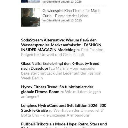
veröffentlicht am Juli 13, 2026
Gewinnspiel: Kino Tickets für Marie
Curie – Elemente des Leben
veröffentlicht am Juli 13, 2020
SodaStream Alternative: Warum flav& den
Wassersprudler-Markt aufmischt - FASHION
INSIDER MAGAZIN Modeblog
zu
Fast Fashion:
Folgen für Umwelt und Gesellschaft
Glass Nails: Essie bringt den K-Beauty-Trend
nach Düsseldorf
zu
Marina Hoermanseder
begeistert mit Lack und Leder auf der Fashion
Week Berlin
Hyrox Fitness-Trend: So funktioniert der
globale Fitness-Boom
zu
Wie mit dem Joggen
anfangen?
Longines HydroConquest Sylt Edition 2026: 300
Stück je Größe
zu
Wer hat an der Uhr gedreht?
Botta Uno – die Einzeiger Armbanduhr
Fußball-Trikots als Mode-Hype: Retro, Stars und