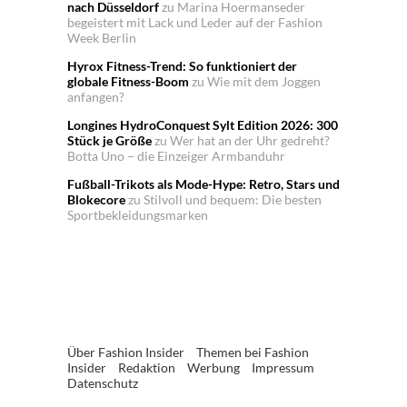
nach Düsseldorf
zu
Marina Hoermanseder
begeistert mit Lack und Leder auf der Fashion
Week Berlin
Hyrox Fitness-Trend: So funktioniert der
globale Fitness-Boom
zu
Wie mit dem Joggen
anfangen?
Longines HydroConquest Sylt Edition 2026: 300
Stück je Größe
zu
Wer hat an der Uhr gedreht?
Botta Uno – die Einzeiger Armbanduhr
Fußball-Trikots als Mode-Hype: Retro, Stars und
Blokecore
zu
Stilvoll und bequem: Die besten
Sportbekleidungsmarken
Über Fashion Insider
Themen bei Fashion
Insider
Redaktion
Werbung
Impressum
Datenschutz