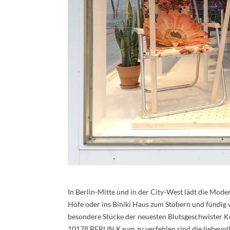
In Berlin-Mitte und in der City-West lädt die Mode
Höfe oder ins Biniki Haus zum Stöbern und fündig w
besondere Stücke der neuesten Blutsgeschwister Ko
10178 BERLIN Kaum zu verfehlen sind die liebevoll