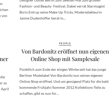
Designer Outlet Berlin zum zweiten Mal zum großen
en
Fashion- und Beauty- Festival. Dabei verrät Starvisagist
lichen
Boris Entrup seine Make-Up Tricks, Moderedakteurin
e von
Janine Dudenhöffer berät in…
PEOPLE
Von Bardonitz eröffnet nun eigenen
gner
Online Shop mit Samplesale
Pünktlich zum Ende der eisigen Winterzeit hat das junge
Berliner Modelabel Von Bardonitz nun seinen eigenen
 die
Online Shop eröffnet. Und um genügend Platz für die bald
er zu
kommende Frühjahr/Sommer 2012 Kollektions-Teile zu
 April
schaffen, gibt es nun für…