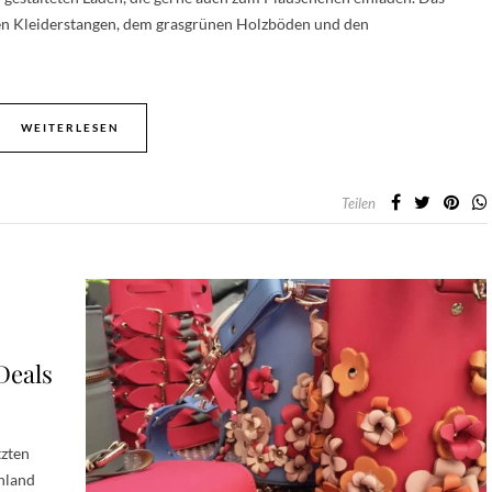
nen Kleiderstangen, dem grasgrünen Holzböden und den
WEITERLESEN
Teilen
Deals
tzten
hland