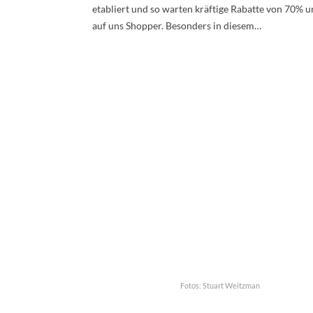
etabliert und so warten kräftige Rabatte von 70% 
auf uns Shopper. Besonders in diesem…
Fotos: Stuart Weitzman