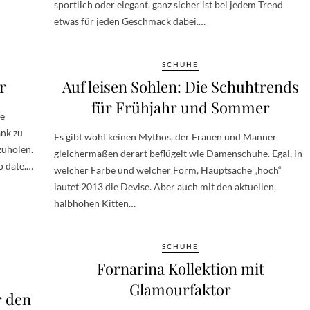
sportlich oder elegant, ganz sicher ist bei jedem Trend
etwas für jeden Geschmack dabei.…
SCHUHE
r
Auf leisen Sohlen: Die Schuhtrends
für Frühjahr und Sommer
ie
ank zu
Es gibt wohl keinen Mythos, der Frauen und Männer
zuholen.
gleichermaßen derart beflügelt wie Damenschuhe. Egal, in
o date.…
welcher Farbe und welcher Form, Hauptsache „hoch“
lautet 2013 die Devise. Aber auch mit den aktuellen,
halbhohen Kitten…
SCHUHE
Fornarina Kollektion mit
Glamourfaktor
r den