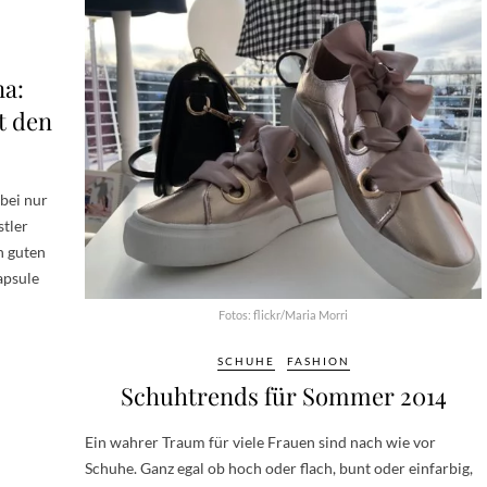
na:
t den
bei nur
tler
n guten
apsule
Fotos: flickr/Maria Morri
SCHUHE
FASHION
Schuhtrends für Sommer 2014
Ein wahrer Traum für viele Frauen sind nach wie vor
Schuhe. Ganz egal ob hoch oder flach, bunt oder einfarbig,