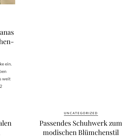
ianas
ehen-
ke ein.
aben
s weit
62
UNCATEGORIZED
alen
Passendes Schuhwerk zum
n
modischen Blümchenstil