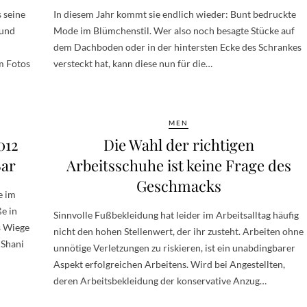
 seine
In diesem Jahr kommt sie endlich wieder: Bunt bedruckte
 und
Mode im Blümchenstil. Wer also noch besagte Stücke auf
dem Dachboden oder in der hintersten Ecke des Schrankes
m Fotos
versteckt hat, kann diese nun für die…
MEN
012
Die Wahl der richtigen
Bar
Arbeitsschuhe ist keine Frage des
Geschmacks
e im
e in
Sinnvolle Fußbekleidung hat leider im Arbeitsalltag häufig
s Wiege
nicht den hohen Stellenwert, der ihr zusteht. Arbeiten ohne
 Shani
unnötige Verletzungen zu riskieren, ist ein unabdingbarer
Aspekt erfolgreichen Arbeitens. Wird bei Angestellten,
deren Arbeitsbekleidung der konservative Anzug…