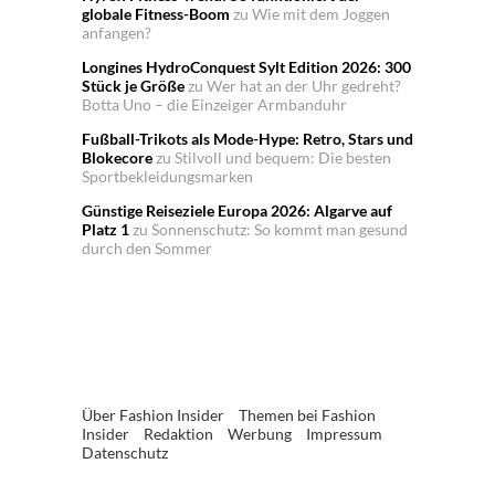
globale Fitness-Boom
zu
Wie mit dem Joggen
anfangen?
Longines HydroConquest Sylt Edition 2026: 300
Stück je Größe
zu
Wer hat an der Uhr gedreht?
Botta Uno – die Einzeiger Armbanduhr
Fußball-Trikots als Mode-Hype: Retro, Stars und
Blokecore
zu
Stilvoll und bequem: Die besten
Sportbekleidungsmarken
Günstige Reiseziele Europa 2026: Algarve auf
Platz 1
zu
Sonnenschutz: So kommt man gesund
durch den Sommer
Über Fashion Insider
Themen bei Fashion
Insider
Redaktion
Werbung
Impressum
Datenschutz