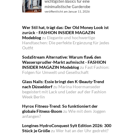
wichtigsten Basics für eine
minimalistische Garderobe
veröffentlicht am Januar 11, 2026
Wer Stil hat, trägt das: Der Old Money Look ist
zurück - FASHION INSIDER MAGAZIN
Modeblog
zu
Elegante und hochwertige
Handtaschen: Die perfekte Ergänzung für jedes
Outfit
SodaStream Alternative: Warum flav& den
Wassersprudler-Markt aufmischt - FASHION
INSIDER MAGAZIN Modeblog
zu
Fast Fashion:
Folgen für Umwelt und Gesellschaft
Glass Nails: Essie bringt den K-Beauty-Trend
nach Düsseldorf
zu
Marina Hoermanseder
begeistert mit Lack und Leder auf der Fashion
Week Berlin
Hyrox Fitness-Trend: So funktioniert der
globale Fitness-Boom
zu
Wie mit dem Joggen
anfangen?
Longines HydroConquest Sylt Edition 2026: 300
Stück je Größe
zu
Wer hat an der Uhr gedreht?