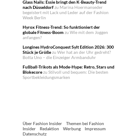
Glass Nails: Essie bringt den K-Beauty-Trend
nach Düsseldorf
zu
Marina Hoermanseder
begeistert mit Lack und Leder auf der Fashion
Week Berlin
Hyrox Fitness-Trend: So funktioniert der
globale Fitness-Boom
zu
Wie mit dem Joggen
anfangen?
Longines HydroConquest Sylt Edition 2026: 300
Stück je Größe
zu
Wer hat an der Uhr gedreht?
Botta Uno – die Einzeiger Armbanduhr
Fußball-Trikots als Mode-Hype: Retro, Stars und
Blokecore
zu
Stilvoll und bequem: Die besten
Sportbekleidungsmarken
Über Fashion Insider
Themen bei Fashion
Insider
Redaktion
Werbung
Impressum
Datenschutz