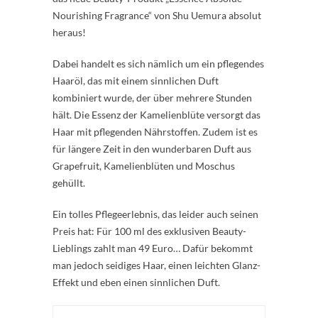
Nourishing Fragrance“ von Shu Uemura absolut
heraus!
Dabei handelt es sich nämlich um ein pflegendes
Haaröl, das mit einem sinnlichen Duft
kombiniert wurde, der über mehrere Stunden
hält. Die Essenz der Kamelienblüte versorgt das
Haar mit pflegenden Nährstoffen. Zudem ist es
für längere Zeit in den wunderbaren Duft aus
Grapefruit, Kamelienblüten und Moschus
gehüllt.
Ein tolles Pflegeerlebnis, das leider auch seinen
Preis hat: Für 100 ml des exklusiven Beauty-
Lieblings zahlt man 49 Euro… Dafür bekommt
man jedoch seidiges Haar, einen leichten Glanz-
Effekt und eben einen sinnlichen Duft.