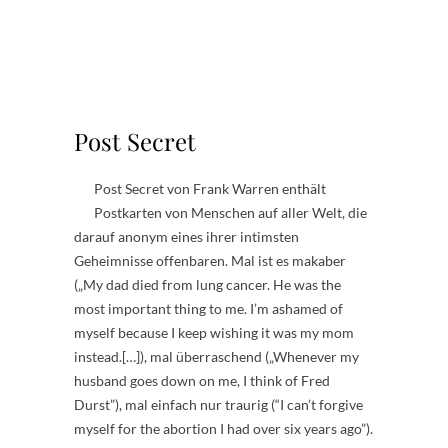
.
.
.
.
Post Secret
Post Secret von Frank Warren enthält
Postkarten von Menschen auf aller Welt, die
darauf anonym eines ihrer intimsten
Geheimnisse offenbaren. Mal ist es makaber
(„My dad died from lung cancer. He was the
most important thing to me. I’m ashamed of
myself because I keep wishing it was my mom
instead.[…]), mal überraschend („Whenever my
husband goes down on me, I think of Fred
Durst”), mal einfach nur traurig (“I can’t forgive
myself for the abortion I had over six years ago”).