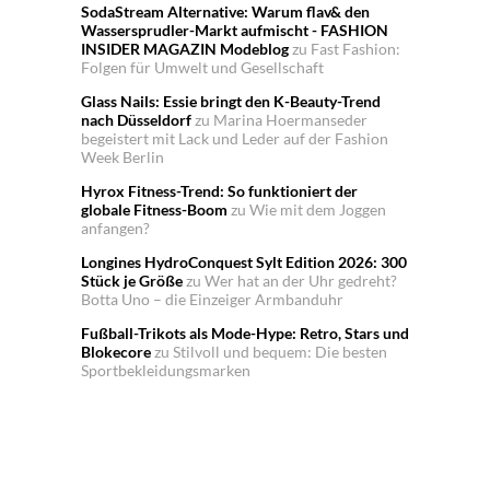
SodaStream Alternative: Warum flav& den
Wassersprudler-Markt aufmischt - FASHION
INSIDER MAGAZIN Modeblog
zu
Fast Fashion:
Folgen für Umwelt und Gesellschaft
Glass Nails: Essie bringt den K-Beauty-Trend
nach Düsseldorf
zu
Marina Hoermanseder
begeistert mit Lack und Leder auf der Fashion
Week Berlin
Hyrox Fitness-Trend: So funktioniert der
globale Fitness-Boom
zu
Wie mit dem Joggen
anfangen?
Longines HydroConquest Sylt Edition 2026: 300
Stück je Größe
zu
Wer hat an der Uhr gedreht?
Botta Uno – die Einzeiger Armbanduhr
Fußball-Trikots als Mode-Hype: Retro, Stars und
Blokecore
zu
Stilvoll und bequem: Die besten
Sportbekleidungsmarken