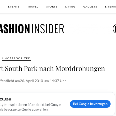
EVENTS
TRAVEL
SPORTS
LIVING
GADGETS
LITERA
UNCATEGORIZED
rt South Park nach Morddrohungen
fentlicht am
26. April 2010 um 14:37 Uhr
rzugen
Bei Google bevorzugen
yle-Inspirationen öfter direkt bei Google
 als bevorzugte Quelle auswählen.