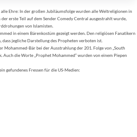
alle Ehre: In der großen Jubiläumsfolge wurden alle Weltreligionen in
er erste Teil auf dem Sender Comedy Central ausgestrahlt wurde,
rddrohungen von Islamisten.
ammed in einem Bärenkostüm gezeigt werden. Den religiösen Fanatikern
, dass jegliche Darstellung des Propheten verboten ist.
er Mohammed-Bär bei der Ausstrahlung der 201. Folge von „South
Fleck. Auch die Worte „Prophet Mohammed“ wurden von einem Piepen
 ein gefundenes Fressen für die US-Medien: