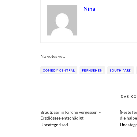
Nina
Rate this item:
Submit Rating
No votes yet.
COMEDY CENTRAL
FERNSEHEN
SOUTH PARK
DAS KÖ
Brautpaar in Kirche vergessen –
[Feste fe
Erzdiözese entschädigt
die halb
Uncategorized
Uncatego