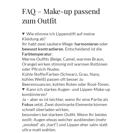
FAQ – Make-up passend
zum Outfit
Wie stimme ich Lippenstift auf meine
Kleidung ab?
Ihr habt zwei saubere Wege:
harmonieren
oder
bewusst kontrastieren
. Entscheidend ist die
Farbtemperatur
:
Warme Outfits (Beige, Camel, warmes Braun,
Orange) wirken stimmig mit warmen Rottönen
oder Pfirsich-Nudes.
Kühle Stoffe/Farben (Schwarz, Grau, Navy,
kühles Weiß) passen oft besser zu
Beerennuancen, kühlen Roten oder Rosé-Tönen.
Kann ich starkes Augen- und Lippen-Make-up
kombinieren?
Ja – aber es ist leichter, wenn Ihr eine Partie als
Fokus
setzt. Zwei dominante Elemente können
schnell überladen wirken,
besonders bei starkem Outfit. Wenn Ihr beides
wollt: Augen etwas weicher ausblenden (mehr
„smoked“ als „hart“) und Lippen eher satin statt
ultra-matt wählen.