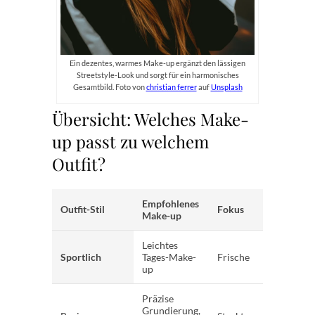
Ein dezentes, warmes Make-up ergänzt den lässigen
Streetstyle-Look und sorgt für ein harmonisches
Gesamtbild. Foto von
christian ferrer
auf
Unsplash
Übersicht: Welches Make-
up passt zu welchem
Outfit?
Empfohlenes
Outfit-Stil
Fokus
Farb
Make-up
Leichtes
Sportlich
Tages-Make-
Frische
Nude
up
Präzise
Grundierung,
Klas