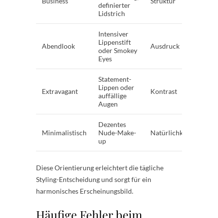
Business
Struktur
definierter
Rot,
Lidstrich
Intensiver
Lippenstift
Dunk
Abendlook
Ausdruck
oder Smokey
Bord
Eyes
Statement-
Lippen oder
Metal
Extravagant
Kontrast
auffällige
Beer
Augen
Dezentes
Beige
Minimalistisch
Nude-Make-
Natürlichkeit
Pfirs
up
Diese Orientierung erleichtert die tägliche
Styling-Entscheidung und sorgt für ein
harmonisches Erscheinungsbild.
Häufige Fehler beim