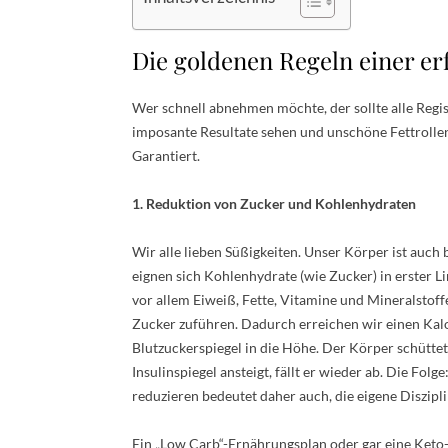
Die goldenen Regeln einer er
Wer schnell abnehmen möchte, der sollte alle Regis
imposante Resultate sehen und unschöne Fettrolle
Garantiert.
1. Reduktion von Zucker und Kohlenhydraten
Wir alle lieben Süßigkeiten. Unser Körper ist auc
eignen sich Kohlenhydrate (wie Zucker) in erster L
vor allem Eiweiß, Fette, Vitamine und Mineralstoffe!
Zucker zuführen. Dadurch erreichen wir einen Kalo
Blutzuckerspiegel in die Höhe. Der Körper schütte
Insulinspiegel ansteigt, fällt er wieder ab. Die Fo
reduzieren bedeutet daher auch, die eigene Diszipl
Ein „Low Carb“-Ernährungsplan oder gar eine Keto