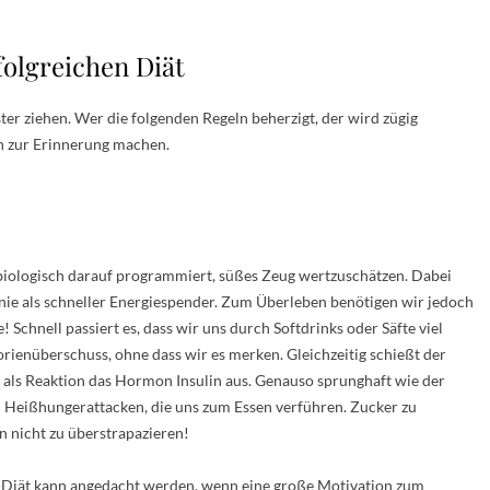
folgreichen Diät
ter ziehen. Wer die folgenden Regeln beherzigt, der wird zügig
n zur Erinnerung machen.
h biologisch darauf programmiert, süßes Zeug wertzuschätzen. Dabei
inie als schneller Energiespender. Zum Überleben benötigen wir jedoch
 Schnell passiert es, dass wir uns durch Softdrinks oder Säfte viel
rienüberschuss, ohne dass wir es merken. Gleichzeitig schießt der
t als Reaktion das Hormon Insulin aus. Genauso sprunghaft wie der
lge: Heißhungerattacken, die uns zum Essen verführen. Zucker zu
in nicht zu überstrapazieren!
-Diät kann angedacht werden, wenn eine große Motivation zum