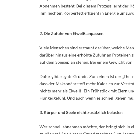
Abnehmen besteht. Bei diesem Prozess lernt der K
ihm leichter, Körperfett effizient in Energie umzu
2. Die Zufuhr von Eiweiß anpassen
Viele Menschen sind erstaunt darüber, welche Me
darüber hinaus eine erhöhte Zufuhr an Proteinen 
auf dem Speiseplan stehen. Bei einem Gewicht von 
Dafür gibt es gute Gründe. Zum einen ist der „Ther
dass der Makronährstoff mehr Kalorien zur Verstof
nichts mehr als Eiweiß! Ein Frühstück mit Eiern un
Hungergefühl. Und auch wenn es schnell gehen mus
3. Körper und Seele nicht zusätzlich belasten
Wer schnell abnehmen möchte, der bringt sich in ei
gewöhnen! Aus diesem Grund macht es Sinn, langsa