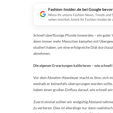
Fashion-Insider.de bei Google bevo
Wenn Ihr unsere Fashion-News, Trends und St
sehen möchtet, könnt Ihr Fashion-Insider.de
Schnell überflüssige Pfunde loswerden – ein guter V
denn immer mehr Menschen kämpfen mit Übergewic
studiert haben, um eine erfolgreiche Diät durchzuz
abnehmen.
Die eigenen Erwartungen kalibrieren – wie schne
Vor dem Abnehm-Abenteuer macht es Sinn, sich mit e
weshalb er keinesfalls übersprungen werden sollt
haben einen großen Einfluss darauf, wie schnell wir 
Zuerst einmal sollten wir endgültig Abstand nehmen
zu verlieren. Dies ist allerdings nur dann realistis