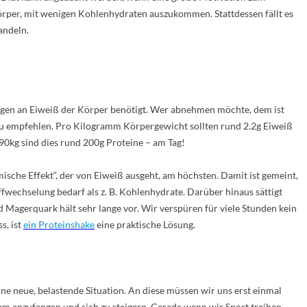
örper, mit wenigen Kohlenhydraten auszukommen. Stattdessen fällt es
wandeln.
ngen an Eiweiß der Körper benötigt. Wer abnehmen möchte, dem ist
zu empfehlen. Pro Kilogramm Körpergewicht sollten rund 2.2g Eiweiß
90kg sind dies rund 200g Proteine – am Tag!
mische Effekt“, der von Eiweiß ausgeht, am höchsten. Damit ist gemeint,
fwechselung bedarf als z. B. Kohlenhydrate. Darüber hinaus sättigt
d Magerquark hält sehr lange vor. Wir verspüren für viele Stunden kein
s, ist
ein Proteinshake
eine praktische Lösung.
ne neue, belastende Situation. An diese müssen wir uns erst einmal
m anzufangen und sich zu steigern. Gerade wenn wir Sport treiben,