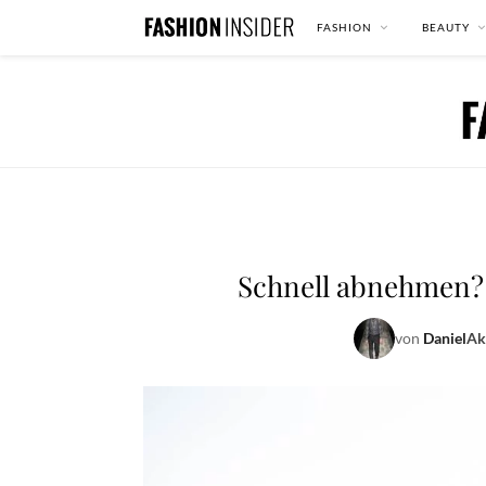
FASHION
BEAUTY
Schnell abnehmen? M
von
Daniel
Ak