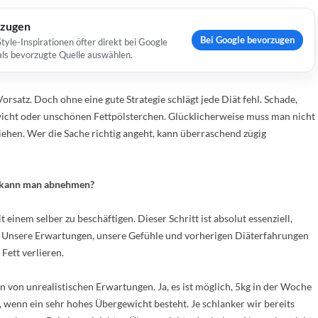
rzugen
Bei Google bevorzugen
yle-Inspirationen öfter direkt bei Google
 als bevorzugte Quelle auswählen.
orsatz. Doch ohne eine gute Strategie schlägt jede Diät fehl. Schade,
ht oder unschönen Fettpölsterchen. Glücklicherweise muss man nicht
iehen. Wer die Sache richtig angeht, kann überraschend zügig
ll kann man abnehmen?
inem selber zu beschäftigen. Dieser Schritt ist absolut essenziell,
e. Unsere Erwartungen, unsere Gefühle und vorherigen Diäterfahrungen
Fett verlieren.
 von unrealistischen Erwartungen. Ja, es ist möglich, 5kg in der Woche
ch, wenn ein sehr hohes Übergewicht besteht. Je schlanker wir bereits