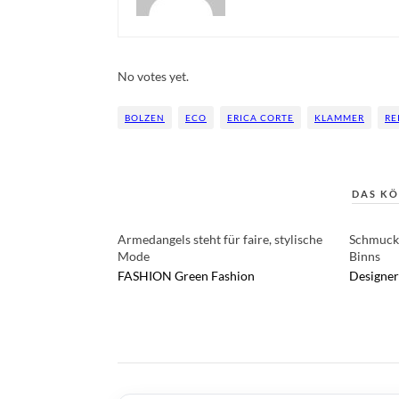
Rate this item:
Submit Rating
No votes yet.
BOLZEN
ECO
ERICA CORTE
KLAMMER
RE
DAS KÖ
Armedangels steht für faire, stylische
Schmuck 
Mode
Binns
FASHION
Green Fashion
Designer