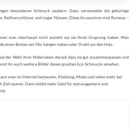
Dingen besonderen Schmuck zaubern. Dazu verwendete die gebürtige
n, Reißverschlüsse und sogar Nüssen. Diese Accessoires sind Runway –
nen man überhaupt nicht ansieht wo sie ihren Ursprung haben. Man
rde einen Bolzen am Ohr hängen haben oder Draht um den Hals.
t bei der Wahl ihrer Materialien darauf, dass sie gut zusammenpassen und
nnt ihr euch weitere Bilder dieses grazilen Eco-Schmucks ansehen.
ann man im Internet bestaunen. Kleidung, Mode und vieles mehr bei
h Zeit sparen. Dann bleibt mehr Geld für extravagantere und
rte.