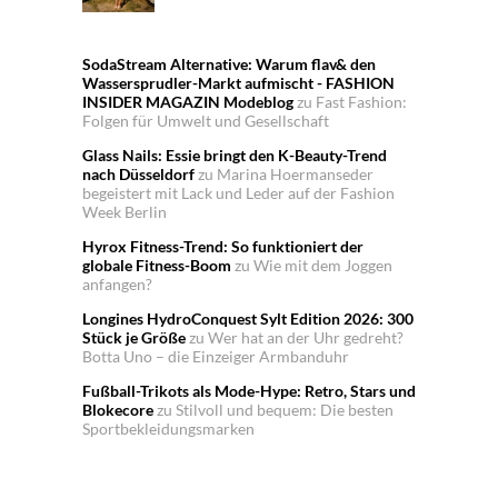
SodaStream Alternative: Warum flav& den
Wassersprudler-Markt aufmischt - FASHION
INSIDER MAGAZIN Modeblog
zu
Fast Fashion:
Folgen für Umwelt und Gesellschaft
Glass Nails: Essie bringt den K-Beauty-Trend
nach Düsseldorf
zu
Marina Hoermanseder
begeistert mit Lack und Leder auf der Fashion
Week Berlin
Hyrox Fitness-Trend: So funktioniert der
globale Fitness-Boom
zu
Wie mit dem Joggen
anfangen?
Longines HydroConquest Sylt Edition 2026: 300
Stück je Größe
zu
Wer hat an der Uhr gedreht?
Botta Uno – die Einzeiger Armbanduhr
Fußball-Trikots als Mode-Hype: Retro, Stars und
Blokecore
zu
Stilvoll und bequem: Die besten
Sportbekleidungsmarken