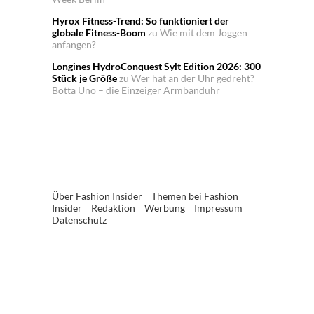
Hyrox Fitness-Trend: So funktioniert der
globale Fitness-Boom
zu
Wie mit dem Joggen
anfangen?
Longines HydroConquest Sylt Edition 2026: 300
Stück je Größe
zu
Wer hat an der Uhr gedreht?
Botta Uno – die Einzeiger Armbanduhr
Über Fashion Insider
Themen bei Fashion
Insider
Redaktion
Werbung
Impressum
Datenschutz