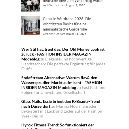
deutsche Idee zum Welterfolg wurde
veröffentlicht am August 3, 2026
Capsule Wardrobe 2026: Die
wichtigsten Basics für eine
minimalistische Garderobe
veröffentlicht am Januar 11, 2026
Wer Stil hat, trägt das: Der Old Money Look ist
zurück - FASHION INSIDER MAGAZIN
Modeblog
zu
Elegante und hochwertige
Handtaschen: Die perfekte Ergänzung für jedes
Outfit
SodaStream Alternative: Warum flav& den
Wassersprudler-Markt aufmischt - FASHION
INSIDER MAGAZIN Modeblog
zu
Fast Fashion:
Folgen für Umwelt und Gesellschaft
Glass Nails: Essie bringt den K-Beauty-Trend
nach Düsseldorf
zu
Marina Hoermanseder
begeistert mit Lack und Leder auf der Fashion
Week Berlin
Hyrox Fitness-Trend: So funktioniert der