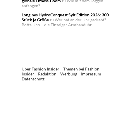
globale Fitness-Boom
zu
Wie mit dem Joggen
anfangen?
Longines HydroConquest Sylt Edition 2026: 300
Stück je Größe
zu
Wer hat an der Uhr gedreht?
Botta Uno – die Einzeiger Armbanduhr
Über Fashion Insider
Themen bei Fashion
Insider
Redaktion
Werbung
Impressum
Datenschutz