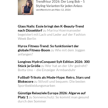
Trendfrisur 2026: Der Long Bob – 5
Styling-Varianten für jeden Anlass
veröffentlicht am März 12, 2026
Glass Nails: Essie bringt den K-Beauty-Trend
nach Düsseldorf
zu
Marina Hoermanseder
begeistert mit Lack und Leder auf der Fashion
Week Berlin
Hyrox Fitness-Trend: So funktioniert der
globale Fitness-Boom
zu
Wie mit dem Joggen
anfangen?
Longines HydroConquest Sylt Edition 2026: 300
Stück je Größe
zu
Wer hat an der Uhr gedreht?
Botta Uno – die Einzeiger Armbanduhr
Fußball-Trikots als Mode-Hype: Retro, Stars und
Blokecore
zu
Stilvoll und bequem: Die besten
Sportbekleidungsmarken
Günstige Reiseziele Europa 2026: Algarve auf
Platz 1
zu
Sonnenschutz: So kommt man gesund
durch den Sommer