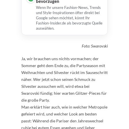
bevorzugen
Wenn Ihr unsere Fashion-News, Trends
und Style-Inspirationen öfter direkt bei
Google sehen möchtet, könnt Ihr
Fashion-Insider.de als bevorzugte Quelle
auswählen.
Foto: Swarovski
Ja, wir brauchen uns nichts vormachen; der
Sommer geht dem Ende zu, die Partyseason mit
Weihnachten und Silvester rückt im Sauseschritt
näher. Wer jetzt schon seinen Schmuck zu
Silvester aussuchen will, wird etwa bei
Swarovski fündig; hier warten Glitzer-Pieces für
die große Party.
Man erklärt hier auch, wie in welcher Metropole
gefeiert wird, und welcher Look am besten
passt: Während die Pariser den Jahreswechsel
ruhig bei gutem Essen angehen und lieber