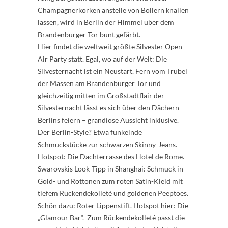
Champagnerkorken anstelle von Böllern knallen
lassen, wird in Berlin der Himmel über dem
Brandenburger Tor bunt gefärbt.
Hier findet die weltweit größte Silvester Open-
Air Party statt. Egal, wo auf der Welt: Die
Silvesternacht ist ein Neustart. Fern vom Trubel
der Massen am Brandenburger Tor und
gleichzeitig mitten im Großstadtflair der
Silvesternacht lässt es sich über den Dächern
Berlins feiern – grandiose Aussicht inklusive.
Der Berlin-Style? Etwa funkelnde
Schmuckstücke zur schwarzen Skinny-Jeans.
Hotspot: Die Dachterrasse des Hotel de Rome.
Swarovskis Look-Tipp in Shanghai: Schmuck in
Gold- und Rottönen zum roten Satin-Kleid mit
tiefem Rückendekolleté und goldenen Peeptoes.
Schön dazu: Roter Lippenstift. Hotspot hier: Die
„Glamour Bar“. Zum Rückendekolleté passt die