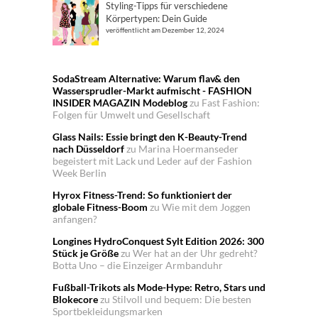
Styling-Tipps für verschiedene
Körpertypen: Dein Guide
veröffentlicht am Dezember 12, 2024
SodaStream Alternative: Warum flav& den
Wassersprudler-Markt aufmischt - FASHION
INSIDER MAGAZIN Modeblog
zu
Fast Fashion:
Folgen für Umwelt und Gesellschaft
Glass Nails: Essie bringt den K-Beauty-Trend
nach Düsseldorf
zu
Marina Hoermanseder
begeistert mit Lack und Leder auf der Fashion
Week Berlin
Hyrox Fitness-Trend: So funktioniert der
globale Fitness-Boom
zu
Wie mit dem Joggen
anfangen?
Longines HydroConquest Sylt Edition 2026: 300
Stück je Größe
zu
Wer hat an der Uhr gedreht?
Botta Uno – die Einzeiger Armbanduhr
Fußball-Trikots als Mode-Hype: Retro, Stars und
Blokecore
zu
Stilvoll und bequem: Die besten
Sportbekleidungsmarken