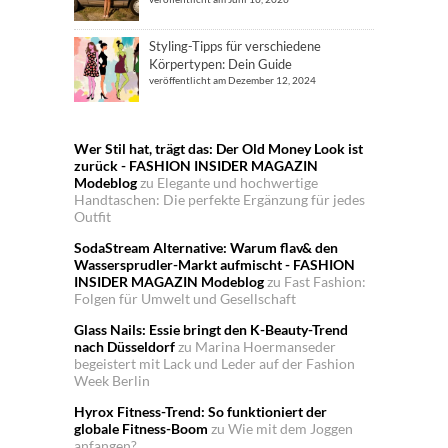
Styling-Tipps für verschiedene
Körpertypen: Dein Guide
veröffentlicht am Dezember 12, 2024
Wer Stil hat, trägt das: Der Old Money Look ist
zurück - FASHION INSIDER MAGAZIN
Modeblog
zu
Elegante und hochwertige
Handtaschen: Die perfekte Ergänzung für jedes
Outfit
SodaStream Alternative: Warum flav& den
Wassersprudler-Markt aufmischt - FASHION
INSIDER MAGAZIN Modeblog
zu
Fast Fashion:
Folgen für Umwelt und Gesellschaft
Glass Nails: Essie bringt den K-Beauty-Trend
nach Düsseldorf
zu
Marina Hoermanseder
begeistert mit Lack und Leder auf der Fashion
Week Berlin
Hyrox Fitness-Trend: So funktioniert der
globale Fitness-Boom
zu
Wie mit dem Joggen
anfangen?