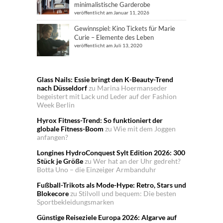
minimalistische Garderobe
veröffentlicht am Januar 11, 2026
Gewinnspiel: Kino Tickets für Marie
Curie – Elemente des Leben
veröffentlicht am Juli 13, 2020
Glass Nails: Essie bringt den K-Beauty-Trend
nach Düsseldorf
zu
Marina Hoermanseder
begeistert mit Lack und Leder auf der Fashion
Week Berlin
Hyrox Fitness-Trend: So funktioniert der
globale Fitness-Boom
zu
Wie mit dem Joggen
anfangen?
Longines HydroConquest Sylt Edition 2026: 300
Stück je Größe
zu
Wer hat an der Uhr gedreht?
Botta Uno – die Einzeiger Armbanduhr
Fußball-Trikots als Mode-Hype: Retro, Stars und
Blokecore
zu
Stilvoll und bequem: Die besten
Sportbekleidungsmarken
Günstige Reiseziele Europa 2026: Algarve auf