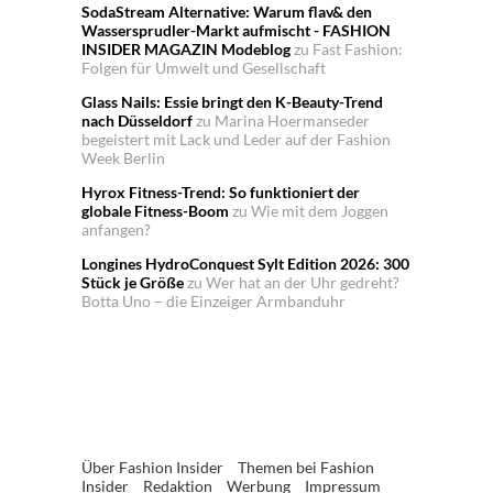
SodaStream Alternative: Warum flav& den
Wassersprudler-Markt aufmischt - FASHION
INSIDER MAGAZIN Modeblog
zu
Fast Fashion:
Folgen für Umwelt und Gesellschaft
Glass Nails: Essie bringt den K-Beauty-Trend
nach Düsseldorf
zu
Marina Hoermanseder
begeistert mit Lack und Leder auf der Fashion
Week Berlin
Hyrox Fitness-Trend: So funktioniert der
globale Fitness-Boom
zu
Wie mit dem Joggen
anfangen?
Longines HydroConquest Sylt Edition 2026: 300
Stück je Größe
zu
Wer hat an der Uhr gedreht?
Botta Uno – die Einzeiger Armbanduhr
Über Fashion Insider
Themen bei Fashion
Insider
Redaktion
Werbung
Impressum