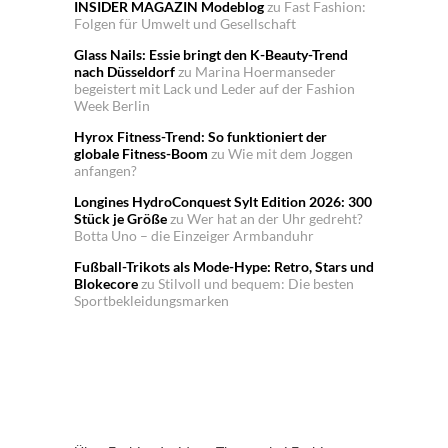
INSIDER MAGAZIN Modeblog
zu
Fast Fashion:
Folgen für Umwelt und Gesellschaft
Glass Nails: Essie bringt den K-Beauty-Trend
nach Düsseldorf
zu
Marina Hoermanseder
begeistert mit Lack und Leder auf der Fashion
Week Berlin
Hyrox Fitness-Trend: So funktioniert der
globale Fitness-Boom
zu
Wie mit dem Joggen
anfangen?
Longines HydroConquest Sylt Edition 2026: 300
Stück je Größe
zu
Wer hat an der Uhr gedreht?
Botta Uno – die Einzeiger Armbanduhr
Fußball-Trikots als Mode-Hype: Retro, Stars und
Blokecore
zu
Stilvoll und bequem: Die besten
Sportbekleidungsmarken