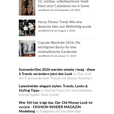
52, sichtbar, selbstbestimmt: Heidi
Klum setzt Calzedonia neu in Szene
veröffentlicht am Dezember 18, 2025
Hyrox Fitness-Trend: Wie eine
deutsche Idee zum Welterfolg wurde
veröffentlicht am August 3, 2026
Capsule Wardrobe 2026: Die
wichtigsten Basics für eine
minimalistische Garderobe
veröffentlicht am Januar 11, 2026
Sonnenbrillen 2026 werden wieder riesig - diese
6 Trends verändern jetzt den Look
zu
Das sind
die 9 Sonnenbrillen Trends für diesen Sommer!
Latexkleider elegant stylen: Trends, Looks &
Styling-Tipps
zu
Styling-Tipps für verschiedene
Körpertypen: Dein Guide
Wer Stil hat, trägt das: Der Old Money Look ist
zurück - FASHION INSIDER MAGAZIN
Modeblog
zu
Elegante und hochwertige