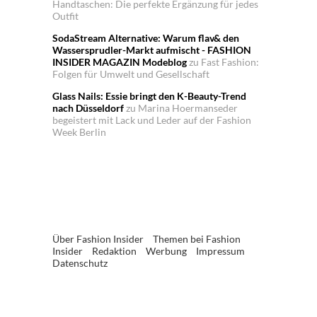
Handtaschen: Die perfekte Ergänzung für jedes
Outfit
SodaStream Alternative: Warum flav& den
Wassersprudler-Markt aufmischt - FASHION
INSIDER MAGAZIN Modeblog
zu
Fast Fashion:
Folgen für Umwelt und Gesellschaft
Glass Nails: Essie bringt den K-Beauty-Trend
nach Düsseldorf
zu
Marina Hoermanseder
begeistert mit Lack und Leder auf der Fashion
Week Berlin
Über Fashion Insider
Themen bei Fashion
Insider
Redaktion
Werbung
Impressum
Datenschutz