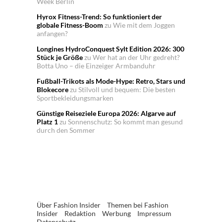
Week Berlin
Hyrox Fitness-Trend: So funktioniert der
globale Fitness-Boom
zu
Wie mit dem Joggen
anfangen?
Longines HydroConquest Sylt Edition 2026: 300
Stück je Größe
zu
Wer hat an der Uhr gedreht?
Botta Uno – die Einzeiger Armbanduhr
Fußball-Trikots als Mode-Hype: Retro, Stars und
Blokecore
zu
Stilvoll und bequem: Die besten
Sportbekleidungsmarken
Günstige Reiseziele Europa 2026: Algarve auf
Platz 1
zu
Sonnenschutz: So kommt man gesund
durch den Sommer
Über Fashion Insider
Themen bei Fashion
Insider
Redaktion
Werbung
Impressum
Datenschutz