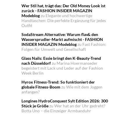
Wer Stil hat, trägt das: Der Old Money Look ist
zurück - FASHION INSIDER MAGAZIN
Modeblog
zu
Elegante und hochwertige
Handtaschen: Die perfekte Ergänzung für jedes
Outfit
SodaStream Alternative: Warum flav& den
Wassersprudler-Markt aufmischt - FASHION
INSIDER MAGAZIN Modeblog
zu
Fast Fashion:
Folgen für Umwelt und Gesellschaft
Glass Nails: Essie bringt den K-Beauty-Trend
nach Düsseldorf
zu
Marina Hoermanseder
begeistert mit Lack und Leder auf der Fashion
Week Berlin
Hyrox Fitness-Trend: So funktioniert der
globale Fitness-Boom
zu
Wie mit dem Joggen
anfangen?
Longines HydroConquest Sylt Edition 2026: 300
Stück je Größe
zu
Wer hat an der Uhr gedreht?
Botta Uno – die Einzeiger Armbanduhr