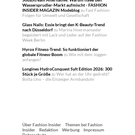
Wassersprudler-Markt aufmischt - FASHION
INSIDER MAGAZIN Modeblog
zu
Fast Fashion:
Folgen für Umwelt und Gesellschaft
Glass Nails: Essie bringt den K-Beauty-Trend
nach Düsseldorf
zu
Marina Hoermanseder
begeistert mit Lack und Leder auf der Fashion
Week Berlin
Hyrox Fitness-Trend: So funktioniert der
globale Fitness-Boom
zu
Wie mit dem Joggen
anfangen?
Longines HydroConquest Sylt Edition 2026: 300
Stück je Größe
zu
Wer hat an der Uhr gedreht?
Botta Uno – die Einzeiger Armbanduhr
Über Fashion Insider
Themen bei Fashion
Insider
Redaktion
Werbung
Impressum
Datenschutz