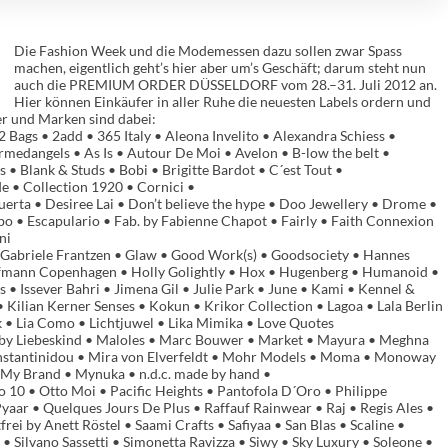
Die Fashion Week und die Modemessen dazu sollen zwar Spass
machen, eigentlich geht’s hier aber um’s Geschäft; darum steht nun
auch die PREMIUM ORDER DÜSSELDORF vom 28.–31. Juli 2012 an.
Hier können Einkäufer in aller Ruhe die neuesten Labels ordern und
er und Marken sind dabei:
 Bags • 2add • 365 Italy • Aleona Invelito • Alexandra Schiess •
rmedangels • As Is • Autour De Moi • Avelon • B-low the belt •
s • Blank & Studs • Bobi • Brigitte Bardot • C´est Tout •
e • Collection 1920 • Cornici •
rta • Desiree Lai • Don’t believe the hype • Doo Jewellery • Drome •
ibo • Escapulario • Fab. by Fabienne Chapot • Fairly • Faith Connexion
ni
• Gabriele Frantzen • Glaw • Good Work(s) • Goodsociety • Hannes
Hofmann Copenhagen • Holly Golightly • Hox • Hugenberg • Humanoid •
ns • Issever Bahri • Jimena Gil • Julie Park • June • Kami • Kennel &
 Kilian Kerner Senses • Kokun • Krikor Collection • Lagoa • Lala Berlin
ek • Lia Como • Lichtjuwel • Lika Mimika • Love Quotes
by Liebeskind • Maloles • Marc Bouwer • Market • Mayura • Meghna
nstantinidou • Mira von Elverfeldt • Mohr Models • Moma • Monoway
My Brand • Mynuka • n.d.c. made by hand •
10 • Otto Moi • Pacific Heights • Pantofola D´Oro • Philippe
yaar • Quelques Jours De Plus • Raffauf Rainwear • Raj • Regis Ales •
ei by Anett Röstel • Saami Crafts • Safiyaa • San Blas • Scaline •
• Silvano Sassetti • Simonetta Ravizza • Siwy • Sky Luxury • Soleone •