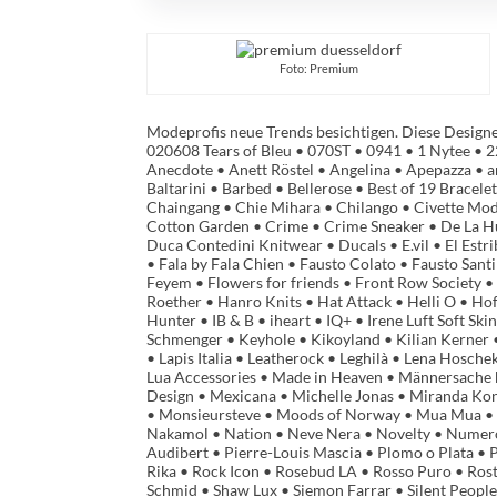
Foto: Premium
Modeprofis neue Trends besichtigen. Diese Design
020608 Tears of Bleu • 070ST • 0941 • 1 Nytee • 22
Anecdote • Anett Röstel • Angelina • Apepazza • a
Baltarini • Barbed • Bellerose • Best of 19 Bracelet
Chaingang • Chie Mihara • Chilango • Civette Mod
Cotton Garden • Crime • Crime Sneaker • De La Hue
Duca Contedini Knitwear • Ducals • E.vil • El Estr
• Fala by Fala Chien • Fausto Colato • Fausto Santi
Feyem • Flowers for friends • Front Row Society 
Roether • Hanro Knits • Hat Attack • Helli O • 
Hunter • IB & B • iheart • IQ+ • Irene Luft Soft Ski
Schmenger • Keyhole • Kikoyland • Kilian Kerner •
• Lapis Italia • Leatherock • Leghilà • Lena Hosch
Lua Accessories • Made in Heaven • Männersache 
Design • Mexicana • Michelle Jonas • Miranda Ko
• Monsieursteve • Moods of Norway • Mua Mua • 
Nakamol • Nation • Neve Nera • Novelty • Numero 
Audibert • Pierre-Louis Mascia • Plomo o Plata • P
Rika • Rock Icon • Rosebud LA • Rosso Puro • Rostfr
Schmid • Shaw Lux • Siemon Farrar • Silent People 