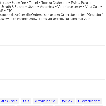
tretta • Superfine • Tolani • Toosha Cashmere • Twisty Parallel
Unrath & Strano • Utzon • Vandebag • Veronique Leroy • Villa Gaia •
AR • ETC
che dazu über die Ordersaison an den Orderstandorten Düsseldorf
usgewählte Partner-Showrooms vorgestellt. Na dann mal gute
RMEDANGELS
AS IS
AUTOUR DE MOI
AVELON
B-LOW THE BELT