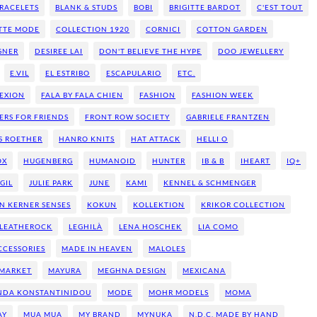
BRACELETS
BLANK & STUDS
BOBI
BRIGITTE BARDOT
C'EST TOUT
TTE MODE
COLLECTION 1920
CORNICI
COTTON GARDEN
GNER
DESIREE LAI
DON'T BELIEVE THE HYPE
DOO JEWELLERY
E.VIL
EL ESTRIBO
ESCAPULARIO
ETC.
EXION
FALA BY FALA CHIEN
FASHION
FASHION WEEK
ERS FOR FRIENDS
FRONT ROW SOCIETY
GABRIELE FRANTZEN
S ROETHER
HANRO KNITS
HAT ATTACK
HELLI O
OX
HUGENBERG
HUMANOID
HUNTER
IB & B
IHEART
IQ+
GIL
JULIE PARK
JUNE
KAMI
KENNEL & SCHMENGER
AN KERNER SENSES
KOKUN
KOLLEKTION
KRIKOR COLLECTION
LEATHEROCK
LEGHILÀ
LENA HOSCHEK
LIA COMO
CCESSORIES
MADE IN HEAVEN
MALOLES
MARKET
MAYURA
MEGHNA DESIGN
MEXICANA
NDA KONSTANTINIDOU
MODE
MOHR MODELS
MOMA
AY
MUA MUA
MY BRAND
MYNUKA
N.D.C. MADE BY HAND