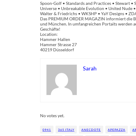
Spoon-Golf • Standards and Practices • Stewart • S
Universe • Unbreakable Evolution • United Nude • 
Walter & Friedrichs • WKSHP • YaY Designs • ZD
Das PREMIUM ORDER MAGAZIN informiert die Bran
und München. In umfangreichen Portaits werden a
Geschäfte!
Location:
Hammer Hallen
Hammer Strasse 27
40219 Düsseldorf
Sarah
Rate this item:
Submit Rating
No votes yet.
0941
365 ITALY
ANECDOTE
APEPAZZA
A