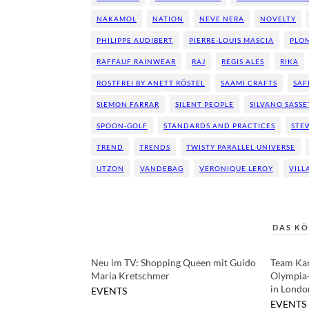
NAKAMOL
NATION
NEVE NERA
NOVELTY
PHILIPPE AUDIBERT
PIERRE-LOUIS MASCIA
PLOM
RAFFAUF RAINWEAR
RAJ
REGIS ALES
RIKA
ROSTFREI BY ANETT RÖSTEL
SAAMI CRAFTS
SAF
SIEMON FARRAR
SILENT PEOPLE
SILVANO SASSE
SPOON-GOLF
STANDARDS AND PRACTICES
STE
TREND
TRENDS
TWISTY PARALLEL UNIVERSE
UTZON
VANDEBAG
VERONIQUE LEROY
VILL
DAS KÖ
Neu im TV: Shopping Queen mit Guido
Team Kar
Maria Kretschmer
Olympia-
in Londo
EVENTS
EVENTS