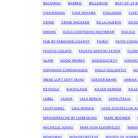
BALTARINI
BARBED
BELLEROSE
BEST OF 19 
CHAINGANG
CHIE MIHARA
CHILANGO
CIVE
CRIME
CRIME SNEAKER
DE LA HUERTA
DESI
DROME
DUCA CONTEDINI KNITWEAR
DUCALS
FAB. BY FABIENNE CHAPOT
FAIRLY
FAITH CONN
FAUSTO COLATO
FAUSTO SANTINI FEYEM
FLOW
GLAW
GOOD WORKS
GOODSOCIETY
HANNE
HOFMANN COPENHAGEN
HOLLY GOLIGHTLY
H
IRENE LUFT SOFT SKINS
ISSEVER BAHRI
JIMENA 
KEYHOLE
KIKOYLAND
KILIAN KERNER
KILI
LABEL
LAGOA
LALA BERLIN
LAPIS-ITALIA
LICHTJUWEL
LIKA MIMIKA
LOVE QUOTES LUA A
MÄNNERSACHE BY LIEBESKIND
MARC BOUWER
MICHELLE JONAS
MIRA VON ELVERFELDT
MIRA
MONOWAY
MONSIEURSTEVE
MOODS OF NORW