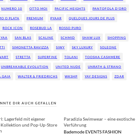
NUMERO 10
OTTO MOI
PACIFIC HEIGHTS
PANTOFOLA D'ORO
O O PLATA
PREMIUM
PYAAR
QUELQUES JOURS DE PLUS
ROCK ICON
ROSEBUD LA
ROSSO PURO
IYAA
SAN BLAS
SCALINE
SCHMID
SHAW LUX
SHOPPING
TTI
SIMONETTA RAVIZZA
SIWY
SKY LUXURY
SOLEONE
WART
STRETTA
SUPERFINE
TOLANI
TOOSHA CASHMERE
UNBREAKABLE EVOLUTION
UNITED NUDE
UNRATH & STRANO
A GAIA
WALTER & FRIEDRICHS
WKSHP
YAY DESIGNS
ZDAR
NNTE DIR AUCH GEFALLEN
l: Lagerfeld mit eigener
Paradizia Swimwear – eine exotische
Kollektion und Pop-Up-Store
Verführung
n
Bademode
EVENTS
FASHION